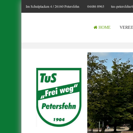
Im Schulplacken 4 / 26160 Petersfehn
04486 8963
tus-petersfehn
HOME
VEREI