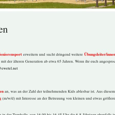
en
Seniorensport
Übungsleiter/inne
erweitern und sucht dringend weitere
t mit der älteren Generation ab etwa 65 Jahren. Wenn ihr euch angespr
@ewetel.net
en
an, was an der Zahl der teilnehmenden Kids ablesbar ist. Aus diesem
g
(m/w/d) mit Interesse an der Betreuung von kleinen und etwas größer
n in der Turnhalle, von 16.00 bis 16.45 Uhr die 6-8-Jährigen ebenfalls i